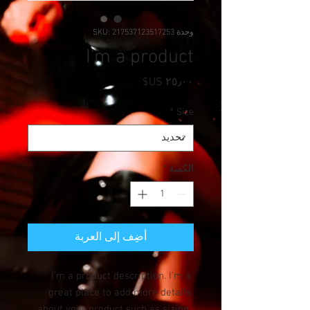
وحدة SKU: 217537123517253
I'm a product
السعر
*
Size
الكمية
*
أضِف إلى العربة
I'm a product description. I'm a 
great place to add more details 
about your product such as sizing, 