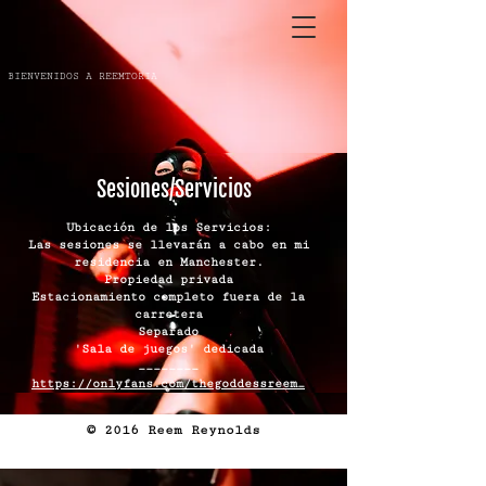
BIENVENIDOS A REEMTORIA
Sesiones/Servicios
Ubicación de los Servicios:
Las sesiones se llevarán a cabo en mi
residencia en Manchester.
Propiedad privada
Estacionamiento completo fuera de la
carretera
Separado
'Sala de juegos' dedicada
________
https://onlyfans.com/thegoddessreem_
© 2016 Reem Reynolds