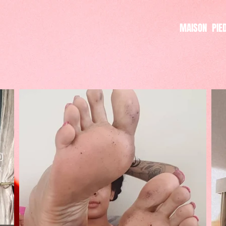
MAISON
PIE
REEM REYNOLDS​